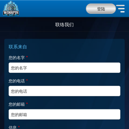
登陆
联络我们
Welcome to our online casino. Play our game and win the biggest pri
联系来自
首页
您的名字
*
真人娱乐场
您的电话
*
电子游戏
您的邮箱
*
Fortune
信息
*