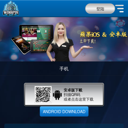
登陆
Welcome to our online casino. Play our game and win the bigges
首页
手机
真人娱乐场
电子游戏
安卓版下載
扫描QR码
或者点击这里下载
Fortune
ANDROID DOWNLOAD